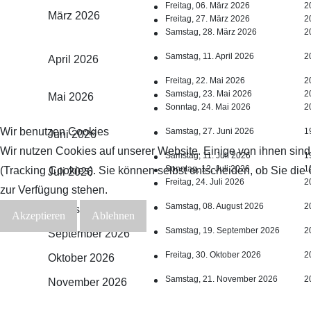
Freitag, 06. März 2026
2
März 2026
Freitag, 27. März 2026
2
Samstag, 28. März 2026
2
Samstag, 11. April 2026
2
April 2026
Freitag, 22. Mai 2026
2
Samstag, 23. Mai 2026
2
Mai 2026
Sonntag, 24. Mai 2026
2
Wir benutzen Cookies
Samstag, 27. Juni 2026
1
Juni 2026
Wir nutzen Cookies auf unserer Website. Einige von ihnen sind
Samstag, 11. Juli 2026
1
Sonntag, 12. Juli 2026
1
(Tracking Cookies). Sie können selbst entscheiden, ob Sie die
Juli 2026
Freitag, 24. Juli 2026
2
zur Verfügung stehen.
Samstag, 08. August 2026
2
August 2026
Akzeptieren
Ablehnen
Samstag, 19. September 2026
2
September 2026
Freitag, 30. Oktober 2026
2
Oktober 2026
Samstag, 21. November 2026
2
November 2026