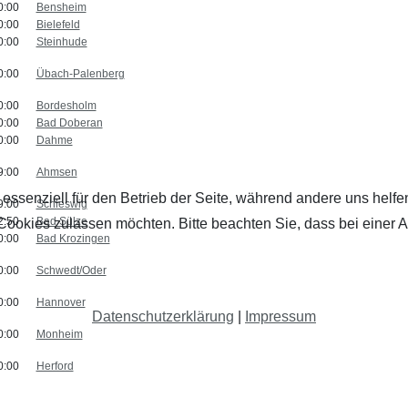
0:00
Bensheim
0:00
Bielefeld
0:00
Steinhude
0:00
Übach-Palenberg
0:00
Bordesholm
0:00
Bad Doberan
0:00
Dahme
9:00
Ahmsen
 essenziell für den Betrieb der Seite, während andere uns helf
9:00
Schleswig
2:50
Bad Sülze
 Cookies zulassen möchten. Bitte beachten Sie, dass bei einer 
0:00
Bad Krozingen
0:00
Schwedt/Oder
0:00
Hannover
Datenschutzerklärung
|
Impressum
0:00
Monheim
0:00
Herford