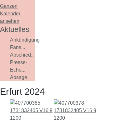
Ganzen
Kalender
ansehen
Aktuelles
Ankündigung
Fans...
Abschied...
Presse-
Echo...
Absage
Erfurt 2024