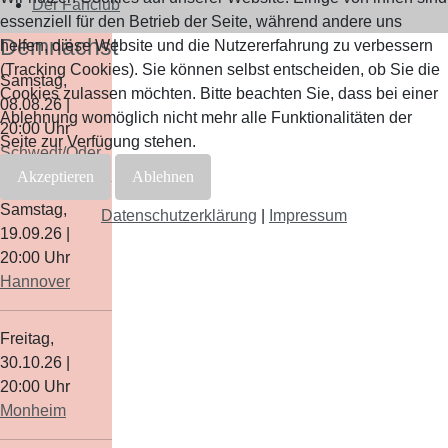
Der Fanclub
essenziell für den Betrieb der Seite, während andere uns
Demnächst
helfen, diese Website und die Nutzererfahrung zu verbessern
(Tracking Cookies). Sie können selbst entscheiden, ob Sie die
Samstag,
Cookies zulassen möchten. Bitte beachten Sie, dass bei einer
08.08.26
|
Ablehnung womöglich nicht mehr alle Funktionalitäten der
20:00
Uhr
Seite zur Verfügung stehen.
Schwedt/Oder
Akzeptieren
Ablehnen
Samstag,
Datenschutzerklärung
|
Impressum
19.09.26
|
20:00
Uhr
Hannover
Freitag,
30.10.26
|
20:00
Uhr
Monheim