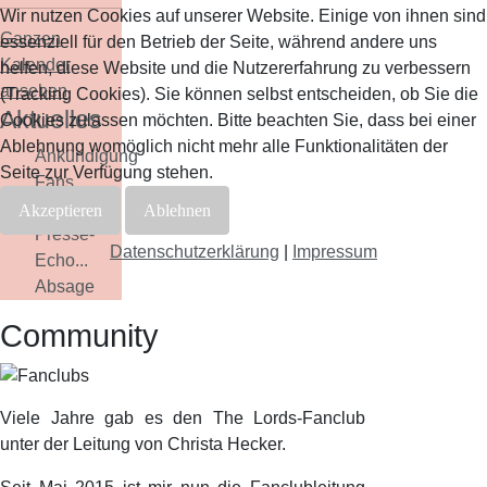
Wir nutzen Cookies auf unserer Website. Einige von ihnen sind
Ganzen
essenziell für den Betrieb der Seite, während andere uns
Kalender
helfen, diese Website und die Nutzererfahrung zu verbessern
ansehen
(Tracking Cookies). Sie können selbst entscheiden, ob Sie die
Aktuelles
Cookies zulassen möchten. Bitte beachten Sie, dass bei einer
Ablehnung womöglich nicht mehr alle Funktionalitäten der
Ankündigung
Seite zur Verfügung stehen.
Fans...
Abschied...
Akzeptieren
Ablehnen
Presse-
Datenschutzerklärung
|
Impressum
Echo...
Absage
Community
Viele Jahre gab es den The Lords-Fanclub
unter der Leitung von Christa Hecker.