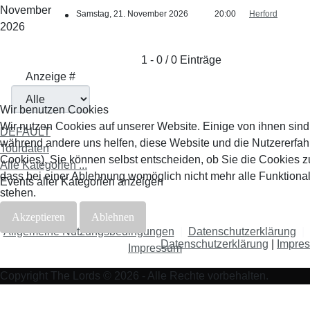
November
Samstag, 21. November 2026
20:00
Herford
2026
Limite der Paginierungsliste
1 - 0 / 0 Einträge
Anzeige #
Wir benutzen Cookies
Wir nutzen Cookies auf unserer Website. Einige von ihnen sind e
DEFAULT
während andere uns helfen, diese Website und die Nutzererfah
Tourdaten
Cookies). Sie können selbst entscheiden, ob Sie die Cookies z
Alle Kategorien ...
dass bei einer Ablehnung womöglich nicht mehr alle Funktional
Events aller Kategorien anzeigen
stehen.
Akzeptieren
Ablehnen
Allgemeine Nutzungsbedingungen
|
Datenschutzerklärung
|
Datenschutzerklärung
|
Impre
Impressum
Copyright The Lords © 2026 - Alle Rechte vorbehalten.