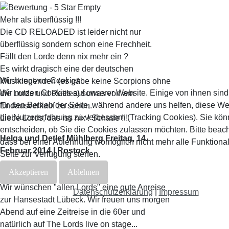
Mehr als überflüssig !!!
Die CD RELOADED ist leider nicht nur
überflüssig sondern schon eine Frechheit.
Fällt den Lorde denn nix mehr ein ?
Es wirkt dragisch eine der deutschen
Wir benutzen Cookies
Musiklegenden (es gäbe keine Scorpions ohne
Wir nutzen Cookies auf unserer Website. Einige von ihnen sind
die Lords und Rattles) sowas von am
für den Betrieb der Seite, während andere uns helfen, diese W
Endausverkauf zu sehen.
die Nutzererfahrung zu verbessern (Tracking Cookies). Sie kön
Liebe Lords, das iss nix ! Schade !!!
entscheiden, ob Sie die Cookies zulassen möchten. Bitte beach
Helga und Detlef Mühlberg
Freitag, 14.
dass bei einer Ablehnung womöglich nicht mehr alle Funktional
Februar 2014 | Rostock
Seite zur Verfügung stehen.
Akzeptieren
Ablehnen
Gute Anreise
Wir wünschen "allen Lords" eine gute Anreise
Datenschutzerklärung
|
Impressum
zur Hansestadt Lübeck. Wir freuen uns morgen
Abend auf eine Zeitreise in die 60er und
natürlich auf The Lords live on stage...