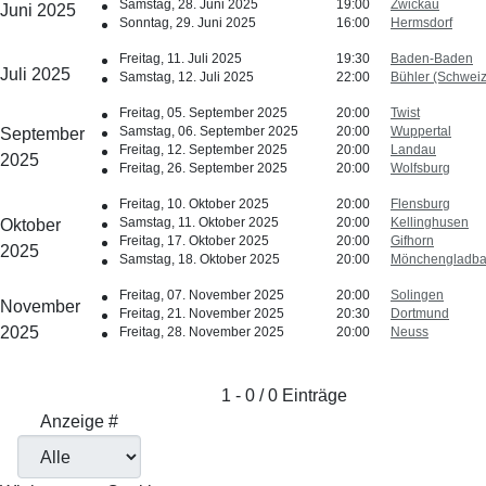
Samstag, 28. Juni 2025
19:00
Zwickau
Juni 2025
Sonntag, 29. Juni 2025
16:00
Hermsdorf
Freitag, 11. Juli 2025
19:30
Baden-Baden
Juli 2025
Samstag, 12. Juli 2025
22:00
Bühler (Schweiz
Freitag, 05. September 2025
20:00
Twist
Samstag, 06. September 2025
20:00
Wuppertal
September
Freitag, 12. September 2025
20:00
Landau
2025
Freitag, 26. September 2025
20:00
Wolfsburg
Freitag, 10. Oktober 2025
20:00
Flensburg
Samstag, 11. Oktober 2025
20:00
Kellinghusen
Oktober
Freitag, 17. Oktober 2025
20:00
Gifhorn
2025
Samstag, 18. Oktober 2025
20:00
Mönchengladb
Freitag, 07. November 2025
20:00
Solingen
November
Freitag, 21. November 2025
20:30
Dortmund
2025
Freitag, 28. November 2025
20:00
Neuss
Limite der Paginierungsliste
1 - 0 / 0 Einträge
Anzeige #