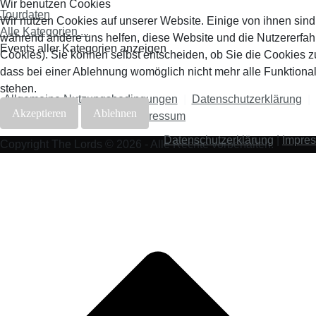
Wir benutzen Cookies
Tourdaten
Wir nutzen Cookies auf unserer Website. Einige von ihnen sind e
Alle Kategorien ...
während andere uns helfen, diese Website und die Nutzererfah
Events aller Kategorien anzeigen
Cookies). Sie können selbst entscheiden, ob Sie die Cookies z
dass bei einer Ablehnung womöglich nicht mehr alle Funktional
stehen.
Allgemeine Nutzungsbedingungen
|
Datenschutzerklärung
|
Akzeptieren
Ablehnen
Impressum
Datenschutzerklärung
|
Impre
Copyright The Lords © 2026 - Alle Rechte vorbehalten.